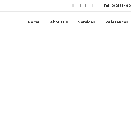
Tel: 0(216) 4
Home
About Us
Services
References
References