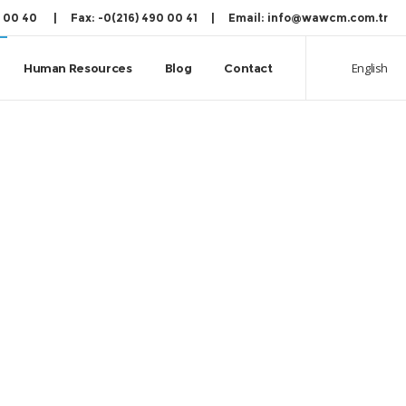
90 00 40‬ | Fax: -0(216) 490 00 41 | Email: info@wawcm.com.tr
English
Human Resources
Blog
Contact