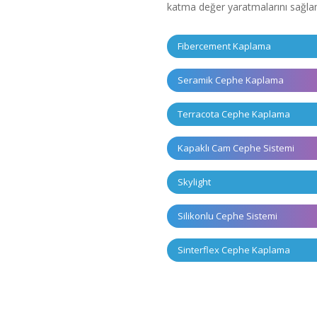
katma değer yaratmalarını sağlam
Fibercement Kaplama
Seramik Cephe Kaplama
Terracota Cephe Kaplama
Kapaklı Cam Cephe Sistemi
Skylight
Silikonlu Cephe Sistemi
Sinterflex Cephe Kaplama