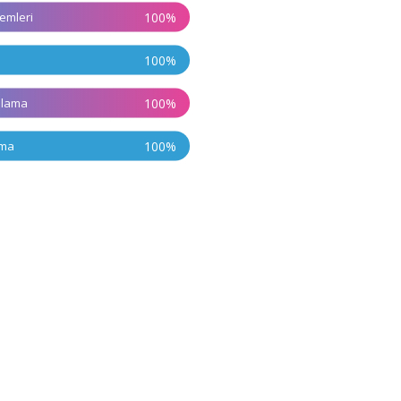
emleri
100
%
100
%
plama
100
%
ama
100
%