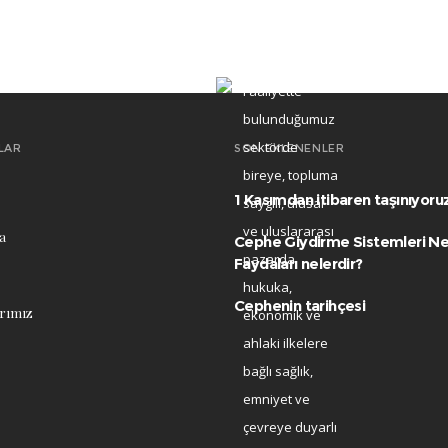
Faaliyette
bulunduğumuz
sektörde
LAR
SON EKLENENLER
bireye, topluma
1 Kasımdan itibaren taşınıyoru
saygılı, ulusal
ve uluslararası
a
Cephe Giydirme Sistemleri Ne
pazarda
Faydaları nelerdir?
hukuka,
Cephenin tarihçesi
rımız
ekonomik ve
ahlaki ilkelere
bağlı sağlık,
emniyet ve
çevreye duyarlı