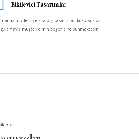
Etkileyici Tasarımlar
rmamız modern ve sıra dışı tasarımları kusursuz bir
gulamayla müşterilerinin beğenisine sunmaktadır.
k A.Ş.
ynamızdır