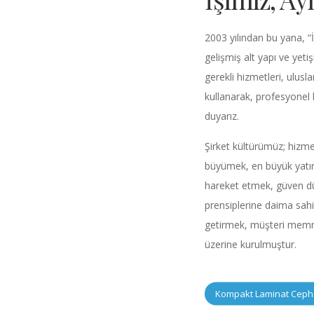
2003 yılından bu yana, “
gelişmiş alt yapı ve yetiş
gerekli hizmetleri, ulusl
kullanarak, profesyonel
duyarız.
Şirket kültürümüz; hizmet
büyümek, en büyük yatır
hareket etmek, güven dü
prensiplerine daima sahi
getirmek, müşteri memnun
üzerine kurulmuştur.
Kompakt Laminat Cephe