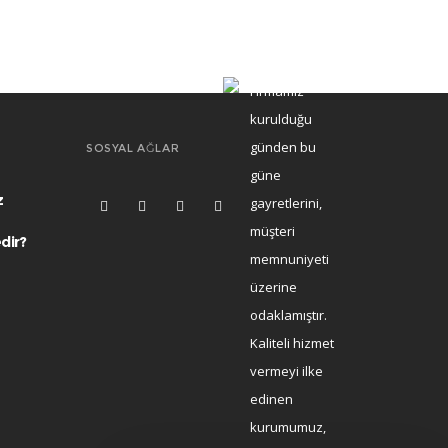
Firmamız
kurulduğu
günden bu
SOSYAL AĞLAR
güne
z
gayretlerini,
müşteri
dir?
memnuniyeti
üzerine
odaklamıştır.
Kaliteli hizmet
vermeyi ilke
edinen
kurumumuz,