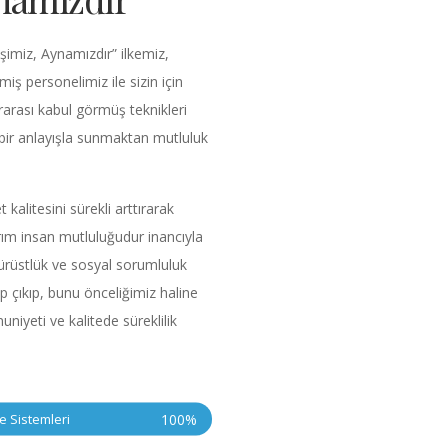
İşimiz, Aynamızdır” ilkemiz,
miş personelimiz ile sizin için
ararası kabul görmüş teknikleri
 bir anlayışla sunmaktan mutluluk
 kalitesini sürekli arttırarak
ım insan mutluluğudur inancıyla
rüstlük ve sosyal sorumluluk
p çıkıp, bunu önceliğimiz haline
iyeti ve kalitede süreklilik
 Sistemleri
100
%