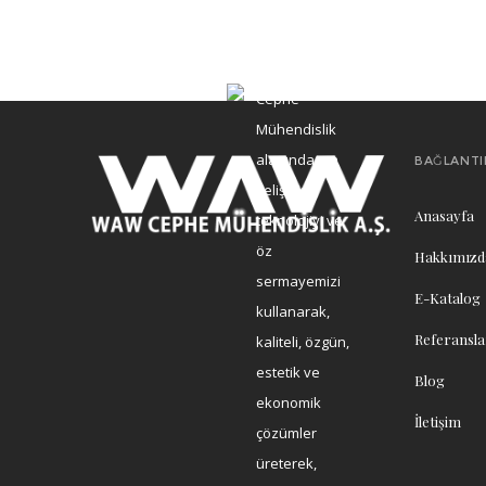
Cephe
Mühendislik
alanında, en
BAĞLANTI
gelişmiş
Anasayfa
teknolojiyi ve
öz
Hakkımızd
sermayemizi
E-Katalog
kullanarak,
Referansla
kaliteli, özgün,
estetik ve
Blog
ekonomik
İletişim
çözümler
üreterek,