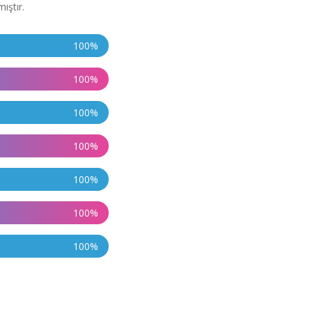
ıştır.
100
%
100
%
100
%
100
%
100
%
100
%
100
%