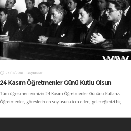
24/11/2018
-
Duyurular
24 Kasım Öğretmenler Günü Kutlu Olsun
Tüm öğretmenlerimizin 24 Kasım Öğretmenler Gününü Kutlarız.
Öğretmenler, görevlerin en soylusunu icra eden, geleceğimizi hiç
tereddüt etmeden emanet ettiğimiz kendilerine duyulan güvenin
mesuliyetini bir ömür boyu taşıyan kültür mihmandarı ve