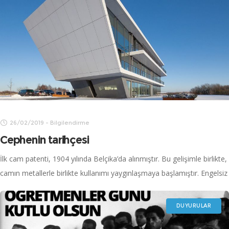
26/02/2019
-
Bilgilendirme
Cephenin tarihçesi
İlk cam patenti, 1904 yılında Belçika’da alınmıştır. Bu gelişimle birlikte,
camın metallerle birlikte kullanımı yaygınlaşmaya başlamıştır. Engelsiz
şekilde, tamamen şeffaf olarak tasarlanan ilk cephe tasarımı, 1922
yılında Mies Van Der
DUYURULAR