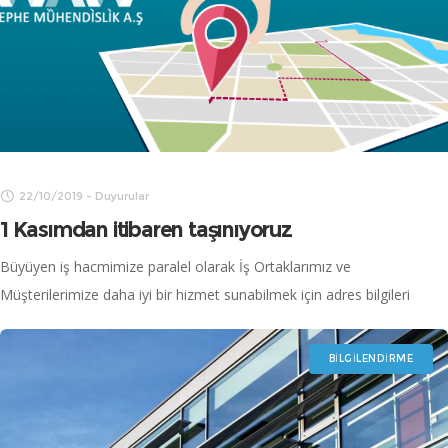
22/10/2019
-
Duyurular
1 Kasımdan itibaren taşınıyoruz
Büyüyen iş hacmimize paralel olarak İş Ortaklarımız ve
Müşterilerimize daha iyi bir hizmet sunabilmek için adres bilgileri
aşağıda bulunan yeni ofisimize 1 Kasım’dan itibaren taşınmış
olacağız. Adres: Kaynarca Mahallesi Zirve
BILGILENDIRME