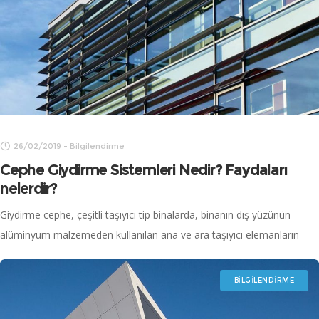
26/02/2019
-
Bilgilendirme
Cephe Giydirme Sistemleri Nedir? Faydaları
nelerdir?
Giydirme cephe, çeşitli taşıyıcı tip binalarda, binanın dış yüzünün
alüminyum malzemeden kullanılan ana ve ara taşıyıcı elemanların
dayanıklı ve fonksiyonel bir şekilde bir araya getirilmesi, cam,
kompozit levha veya alüminyum levha
BILGILENDIRME