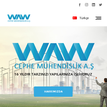
Türkçe
16 YILDIR TARZINIZI YAPILARINIZA İŞLİYORUZ
HAKKIMIZDA