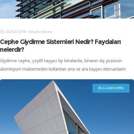
26/02/2019
-
Bilgilendirme
Cephe Giydirme Sistemleri Nedir? Faydaları
nelerdir?
Giydirme cephe, çeşitli taşıyıcı tip binalarda, binanın dış yüzünün
alüminyum malzemeden kullanılan ana ve ara taşıyıcı elemanların
dayanıklı ve fonksiyonel bir şekilde bir araya getirilmesi, cam,
kompozit levha veya alüminyum levha
BILGILENDIRME