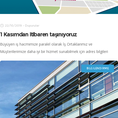
22/10/2019
-
Duyurular
1 Kasımdan itibaren taşınıyoruz
Büyüyen iş hacmimize paralel olarak İş Ortaklarımız ve
Müşterilerimize daha iyi bir hizmet sunabilmek için adres bilgileri
aşağıda bulunan yeni ofisimize 1 Kasım’dan itibaren taşınmış
olacağız. Adres: Kaynarca Mahallesi Zirve
BILGILENDIRME