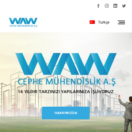
Türkçe
16 YILDIR TARZINIZI YAPILARINIZA İŞLİYORUZ
HAKKIMIZDA