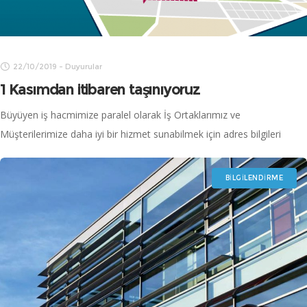
22/10/2019
-
Duyurular
1 Kasımdan itibaren taşınıyoruz
Büyüyen iş hacmimize paralel olarak İş Ortaklarımız ve
Müşterilerimize daha iyi bir hizmet sunabilmek için adres bilgileri
aşağıda bulunan yeni ofisimize 1 Kasım’dan itibaren taşınmış
olacağız. Adres: Kaynarca Mahallesi Zirve
BILGILENDIRME