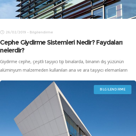
26/02/2019
-
Bilgilendirme
Cephe Giydirme Sistemleri Nedir? Faydaları
nelerdir?
Giydirme cephe, çeşitli taşıyıcı tip binalarda, binanın dış yüzünün
alüminyum malzemeden kullanılan ana ve ara taşıyıcı elemanların
dayanıklı ve fonksiyonel bir şekilde bir araya getirilmesi, cam,
kompozit levha veya alüminyum levha
BILGILENDIRME