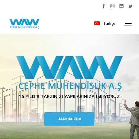
Türkçe
16 YILDIR TARZINIZI YAPILARINIZA İŞLİYORUZ
HAKKIMIZDA