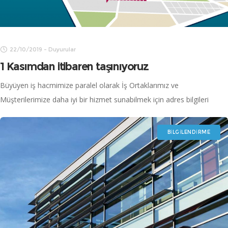
22/10/2019
-
Duyurular
1 Kasımdan itibaren taşınıyoruz
Büyüyen iş hacmimize paralel olarak İş Ortaklarımız ve
Müşterilerimize daha iyi bir hizmet sunabilmek için adres bilgileri
aşağıda bulunan yeni ofisimize 1 Kasım’dan itibaren taşınmış
olacağız. Adres: Kaynarca Mahallesi Zirve
BILGILENDIRME