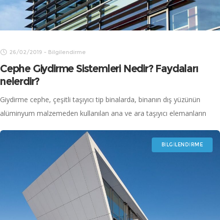
26/02/2019
-
Bilgilendirme
Cephe Giydirme Sistemleri Nedir? Faydaları
nelerdir?
Giydirme cephe, çeşitli taşıyıcı tip binalarda, binanın dış yüzünün
alüminyum malzemeden kullanılan ana ve ara taşıyıcı elemanların
dayanıklı ve fonksiyonel bir şekilde bir araya getirilmesi, cam,
kompozit levha veya alüminyum levha
BILGILENDIRME