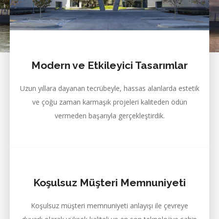
WAW Cephe Kaplama
Sistemleri
WAW Cephe Mühendislik olarak 2003 yılında faaliyete başlayan
firmamız, Alüminyum Cephe Sistemleri silikon cephe, kapaklı
cephe, kompozit kaplama, alüminyum doğrama üzerine imalat
ve projelendirme hizmeti sunmaktadır.