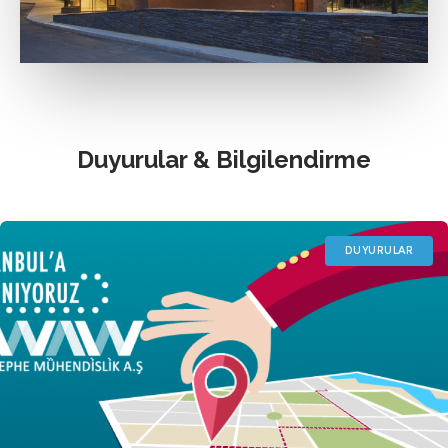
Koşulsuz Müşteri Memnuniyeti
Koşulsuz müşteri memnuniyeti anlayışı ile çevreye
duyarlı olarak yüksek kaliteli ve en son teknolojiye sahip
yeni nesil ürünler sunan Waw Cephe Mühendislik, cephe
sektöründe güvenilir ve önde gelen firmalardan biri
olmuştur.