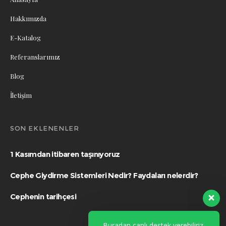
Bize internet üzerinden 7/24 ulaşabilirsiniz.
Kaynarca Mahallesi Zirve Sokak No:12/1 Pendik –
İstanbul
info@wawcm.com.tr
0(216) 490 00 40‬
Buradan canlı destek verebiliriz.