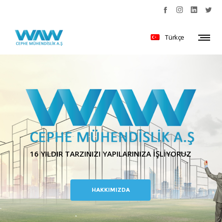
Türkçe
16 YILDIR TARZINIZI YAPILARINIZA İŞLİYORUZ
HAKKIMIZDA