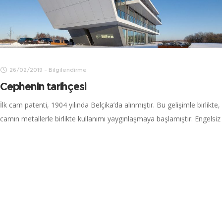
26/02/2019
-
Bilgilendirme
Cephe Giydirme Sistemleri Nedir? Faydaları
nelerdir?
Giydirme cephe, çeşitli taşıyıcı tip binalarda, binanın dış yüzünün
alüminyum malzemeden kullanılan ana ve ara taşıyıcı elemanların
dayanıklı ve fonksiyonel bir şekilde bir araya getirilmesi, cam,