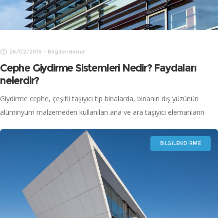
22/10/2019
-
Duyurular
1 Kasımdan itibaren taşınıyoruz
Büyüyen iş hacmimize paralel olarak İş Ortaklarımız ve
Müşterilerimize daha iyi bir hizmet sunabilmek için adres bilgileri
aşağıda bulunan yeni ofisimize 1 Kasım’dan itibaren taşınmış
olacağız. Adres: Kaynarca Mahallesi Zirve
BILGILENDIRME