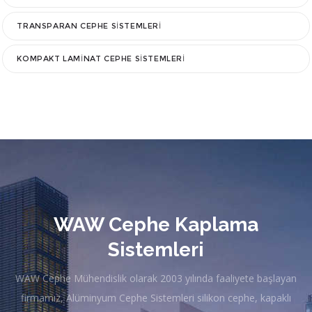
Silikon Giydirme Cephe Sistemleri
Alüminyum düşey ve yatay cephe karkasları ve alt
konstrüksiyonun oluşturulduğu bu sistemde camlar alüminyum
profillerden oluşturulan kasetler üzerine özel kimyasallarla
(strüktürel silikon) yapıştırılır . Daha sonra camlı kasetler,
alüminyum karkaslar üzerine sistem aparatlarıyla bağlanır .
İNCELE
SKYLIGHT CEPHE SISTEMLERI
KAPAKLI GIYDIRME CEPHE SISTEMLERI
TERRACOTA CEPHE KAPLAMA