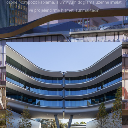
FIBERCEMENT CEPHE KAPLAMA
ALÜMINYUM KOMPOZIT CEPHE KAPLAMA
MESH PANEL CEPHE KAPLAMA
GÜNEŞ KIRICI SISTEMLER
TRANSPARAN CEPHE SISTEMLERI
KOMPAKT LAMINAT CEPHE SISTEMLERI