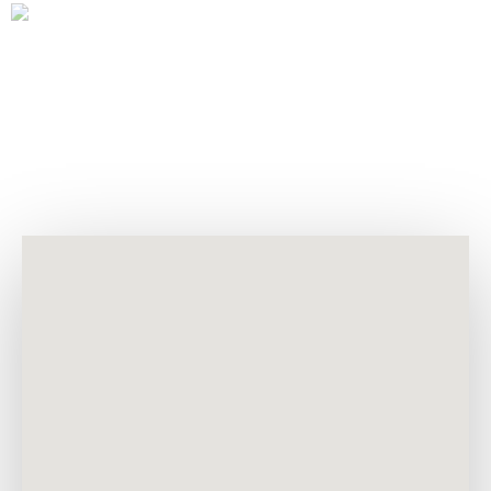
kompozit levha veya alüminyum levha
BILGILENDIRME
26/02/2019
-
Bilgilendirme
Cephenin tarihçesi
İlk cam patenti, 1904 yılında Belçika’da alınmıştır. Bu gelişimle birlikte,
camın metallerle birlikte kullanımı yaygınlaşmaya başlamıştır. Engelsiz