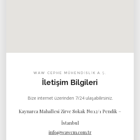
şekilde, tamamen şeffaf olarak tasarlanan ilk cephe tasarımı, 1922
yılında Mies Van Der